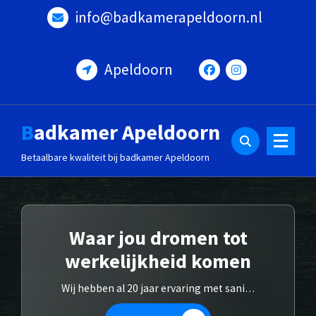
Ga
info@badkamerapeldoorn.nl
naar
de
inhoud
Apeldoorn
Badkamer Apeldoorn
Betaalbare kwaliteit bij badkamer Apeldoorn
Waar jou dromen tot
werkelijkheid komen
Wij hebben al 20 jaar ervaring met sanitair