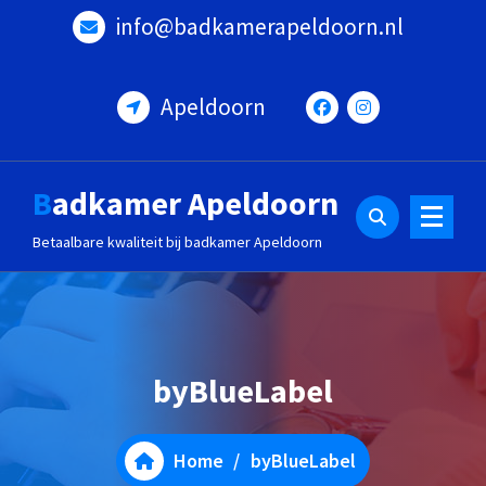
Ga
info@badkamerapeldoorn.nl
naar
de
inhoud
Apeldoorn
Badkamer Apeldoorn
Betaalbare kwaliteit bij badkamer Apeldoorn
byBlueLabel
Home
/
byBlueLabel